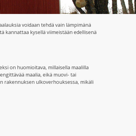
aalauksia voidaan tehdä vain lämpimänä
ä kannattaa kysellä viimeistään edellisenä
si on huomioitava, millaisella maalilla
hengittävää maalia, eikä muovi- tai
uden rakennuksen ulkoverhouksessa, mikäli