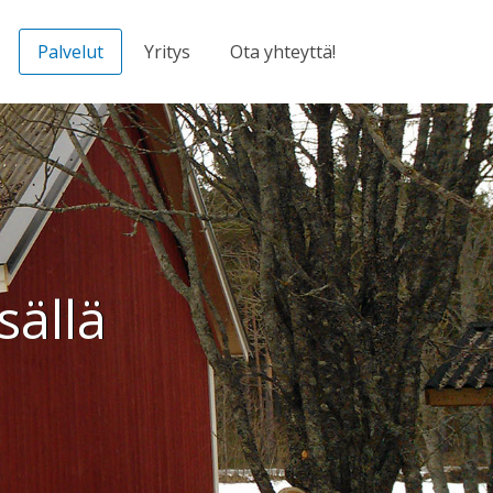
Palvelut
Yritys
Ota yhteyttä!
sällä