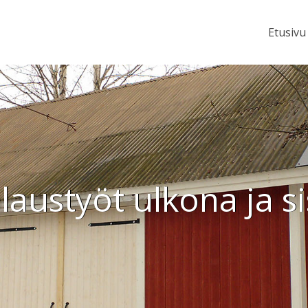
Etusivu
austyöt ulkona ja si