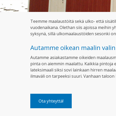
Teemme maalaustöitä sekä ulko- että sisät
vuodenaikana. Olethan siis ajoissa meihin 
syksynä, sillä ulkomaalaustöiden sesonki on 
Autamme oikean maalin valin
Autamme asiakastamme oikeiden maalausmateri
pinta on aiemmin maalattu. Kaikkia pintoja ei
lateksimaali siksi sovi lainkaan hirren maa
ilmaväli on tarpeeksi suuri. Vanhaan taloon 
Ota yhteyttä!