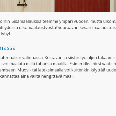
iloihin. Sisämaalauksia teemme ympäri vuoden, mutta ulkom
yhteydessä ulkomaalaustyöstä! Seuraavan kesän maalaustöist
lyhyt.
nassa
aalien valinnassa. Kestävän ja siistin työjäljen takaamisek
 voi maalata millä tahansa maalilla. Esimerkiksi hirsi vaatii 
laamiseen. Muovi- tai lateksimaalia voi kuitenkin käyttää u
kannattaa aina valita hengittävä maali.